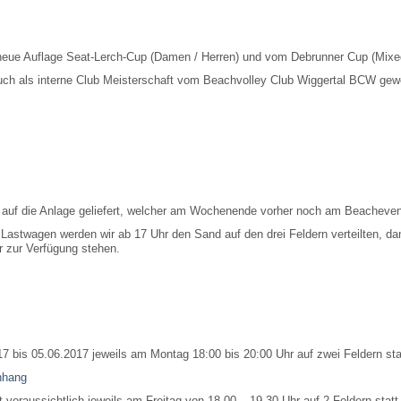
neue Auflage Seat-Lerch-Cup (Damen / Herren) und vom Debrunner Cup (Mixed 
auch als interne Club Meisterschaft vom Beachvolley Club Wiggertal BCW gewe
auf die Anlage geliefert, welcher am Wochenende vorher noch am Beachevent
e Lastwagen werden wir ab 17 Uhr den Sand auf den drei Feldern verteilten, 
r zur Verfügung stehen.
7 bis 05.06.2017 jeweils am Montag 18:00 bis 20:00 Uhr auf zwei Feldern sta
nhang
t voraussichtlich jeweils am Freitag von 18.00 – 19.30 Uhr auf 2 Feldern statt