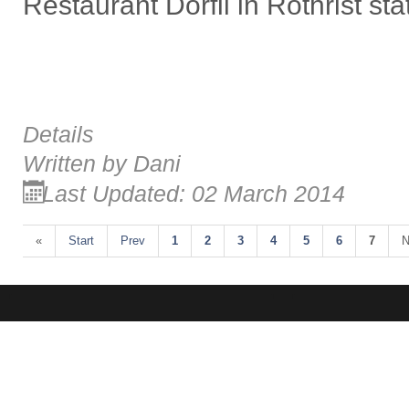
Restaurant Dörfli in Rothrist stat
Details
Written by
Dani
Last Updated: 02 March 2014
«
Start
Prev
1
2
3
4
5
6
7
N