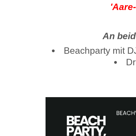
'Aare-
An bei
Beachparty mit D
Dr