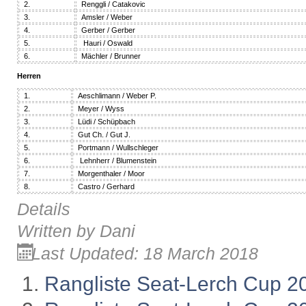
2.
Renggli / Catakovic
3.
Amsler / Weber
4.
Gerber / Gerber
5.
Hauri / Oswald
6.
Mächler / Brunner
Herren
1.
Aeschlimann / Weber P.
2.
Meyer / Wyss
3.
Lüdi / Schüpbach
4.
Gut Ch. / Gut J.
5.
Portmann / Wullschleger
6.
Lehnherr / Blumenstein
7.
Morgenthaler / Moor
8.
Castro / Gerhard
Details
Written by
Dani
Last Updated: 18 March 2018
Rangliste Seat-Lerch Cup 2