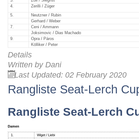
3.
Zoli / Siegrist
4.
Zerilli / Züger
5.
Neutzner / Rubin
Gerhard / Weber
7.
Ceni / Ammann
Joksimovic / Dias Machado
9.
Opra / Páros
Kölliker / Peter
Details
Written by
Dani
Last Updated: 02 February 2020
Rangliste Seat-Lerch Cu
Rangliste Seat-Lerch C
Damen
1.
Wiget / Liebi