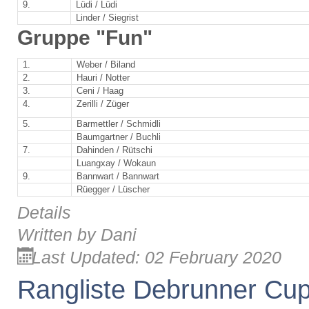
9.
Lüdi / Lüdi
Linder / Siegrist
Gruppe "Fun"
1.
Weber / Biland
2.
Hauri / Notter
3.
Ceni / Haag
4.
Zerilli / Züger
5.
Barmettler / Schmidli
Baumgartner / Buchli
7.
Dahinden / Rütschi
Luangxay / Wokaun
9.
Bannwart / Bannwart
Rüegger / Lüscher
Details
Written by
Dani
Last Updated: 02 February 2020
Rangliste Debrunner Cu